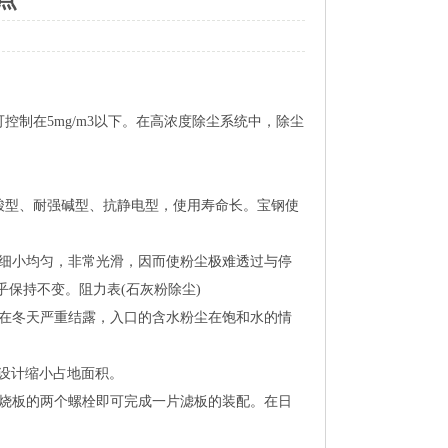
制在5mg/m3以下。在高浓度除尘系统中，除尘
酸型、耐强碱型、抗静电型，使用寿命长。宝钢使
径细小均匀，非常光滑，因而使粉尘极难透过与停
保持不变。阻力表(石灰粉除尘)
使在冬天严重结露，入口的含水粉尘在饱和水的情
加设计缩小占地面积。
塑烧板的两个螺栓即可完成一片滤板的装配。在日