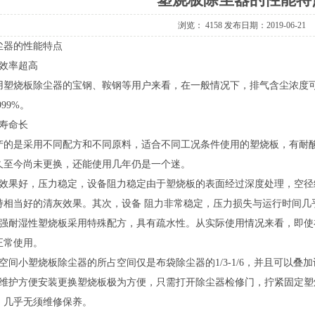
浏览：4158发布日期：2019-06-21
尘器
的性能特点
尘效率超高
用塑烧板除尘器的宝钢、鞍钢等用户来看，在一般情况下，排气含尘浓度可控
999%。
用寿命长
产的是采用不同配方和不同原料，适合不同工况条件使用的塑烧板，有耐
之久至今尚未更换，还能使用几年仍是一个迷。
灰效果好，压力稳定，设备阻力稳定由于塑烧板的表面经过深度处理，空
持相当好的清灰效果。其次，设备阻力非常稳定，压力损失与运行时间几乎
有强耐湿性塑烧板采用特殊配方，具有疏水性。从实际使用情况来看，即
正常使用。
空间小塑烧板除尘器的所占空间仅是布袋除尘器的1/3-1/6，并且可以叠
装维护方便安装更换塑烧板极为方便，只需打开除尘器检修门，拧紧固定
，几乎无须维修保养。