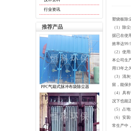
行业资讯
塑烧板除
推荐产品
（1）除
据已在使
效率达99.
（2）使
本公司生
用13年
（3）清
留，能保
PPC气箱式脉冲布袋除尘器
（4）具
况下也能
（5）占地
（6）安
常生产中