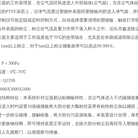
尘器的工作原理是，含尘气流经风道进人中部箱体(尘气箱)，当含尘气体
面的PTFE涂层上，洁净气流透过塑烧外表面经塑烧板内腔进入净气箱，
控制仪可按定阻或定时控制方式，自动选择需要清理的塑烧板，触发打开
板外表面的粉尘，粉尘在气流及重力作用下落入料斗之中。泊头市鑫龙除
尘器主要适用于工作温度低于70℃的使用场合，尤其是在布袋或滤筒除尘
.1um以上粉尘，对于lum以上粉尘捕集效率可以高达99.999％。
：
＜300Pa
度：0℃-70℃
Q235B
0X3000X5000
与结构特征：本系统针对尘源易沾粘钢板特性，含尘气体进入干式碰撞收
道进入时约设置10道碰撞板将大部分较大颗粒经及带有粘性粉尘加以捕抓
进一步粉尘碰撞，接触收集，将大部分污染源收集。本装置设计合理，保
和更换钢丝网，即可维持装置正常运转，去除大部分粉尘后再经导入塑烧
置人孔观察门，以便观察与维修。