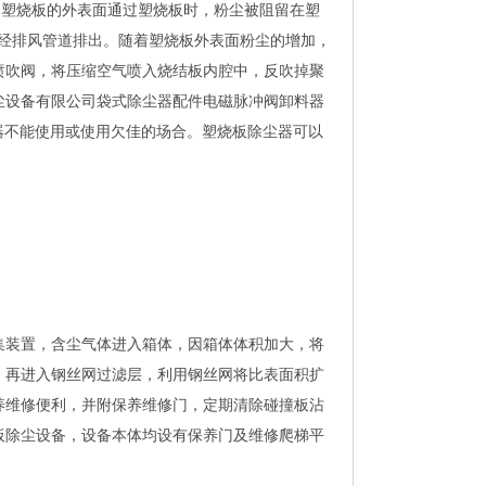
由塑烧板的外表面通过塑烧板时，粉尘被阻留在塑
并经排风管道排出。随着塑烧板外表面粉尘的增加，
喷吹阀，将压缩空气喷入烧结板内腔中，反吹掉聚
尘设备有限公司袋式除尘器配件电磁脉冲阀卸料器
器不能使用或使用欠佳的场合。塑烧板除尘器可以
集装置，含尘气体进入箱体，因箱体体积加大，将
，再进入钢丝网过滤层，利用钢丝网将比表面积扩
养维修便利，并附保养维修门，定期清除碰撞板沾
板除尘设备，设备本体均设有保养门及维修爬梯平