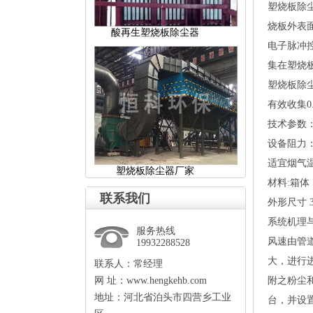
塑烧板除
烧板外表
酸再生塑烧板除尘器
电子脉冲
集在塑烧
塑烧板除
有效收集0
技术参数
设备阻力：P
适宜烟气温
塑烧板除尘器厂家
材料:箱体：
联系我们
外形尺寸300
系统机理
服务热线
风速由管
19932288528
大，进行
联系人：常经理
网址：www.hengkehb.com
附之粉尘
地址：河北省泊头市四营乡工业
台，并设